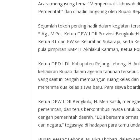
Acara mengusung tema “Memperkuat Ukhuwah di
Pemerintah” dan dihadiri langsung oleh Bupati Reja
Sejumlah tokoh penting hadir dalam kegiatan ters
S.Ag., M.Pd., Ketua DPW LDII Provinsi Bengkulu H.
Ketua RT dan RW se-Kelurahan Sukaraja, serta Ke
pula pimpinan SMP IT Akhlakul Karimah, Ketua Po
Ketua DPD LDII Kabupaten Rejang Lebong, H. Ant
kehadiran Bupati dalam agenda tahunan tersebut
yang saat ini tengah membangun ruang kelas dan 
menerima dua kelas siswa baru. Para siswa boardi
Ketua DPW LDII Bengkulu, H. Meri Sasdi, menega
pemerintah, dan terus berkontribusi nyata untuk b
dengan pemerintah daerah. “LDII bersama orma
dan negara,” tegasnya di hadapan para tamu und
Bupati Rejang Lebong, M. Fikri Thobari, dalam s