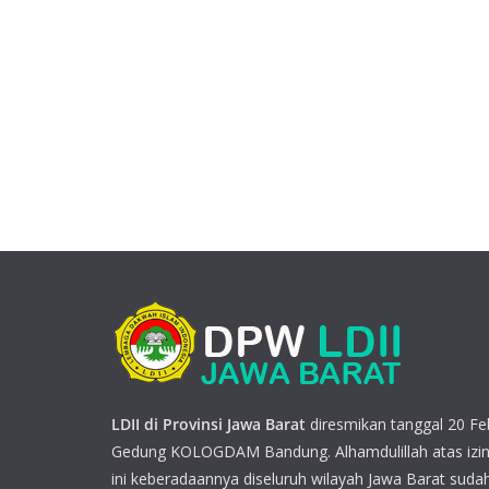
LDII di Provinsi Jawa Barat
diresmikan tanggal 20 Feb
Gedung KOLOGDAM Bandung. Alhamdulillah atas izin
ini keberadaannya diseluruh wilayah Jawa Barat sudah