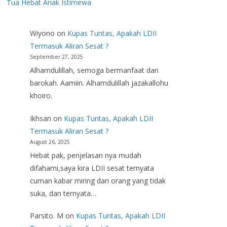
Tua Hebat Anak Istimewa
Wiyono
on
Kupas Tuntas, Apakah LDII
Termasuk Aliran Sesat ?
September 27, 2025
Alhamdulillah, semoga bermanfaat dan
barokah. Aamiin. Alhamdulillah jazakallohu
khoiro.
Ikhsan
on
Kupas Tuntas, Apakah LDII
Termasuk Aliran Sesat ?
August 26, 2025
Hebat pak, penjelasan nya mudah
difahami,saya kira LDII sesat ternyata
cuman kabar miring dari orang yang tidak
suka, dan ternyata…
Parsito. M
on
Kupas Tuntas, Apakah LDII