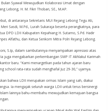
 Bulan Syawal Mewujudkan Kolaborasi Umat dengan
ng Lebong, H. M. Fikri Thobari, SE., M.AP.
ebut, di antaranya Sekretaris MUI Rejang Lebong Tegu Ati,
 Meri Sasdi, M.Pd., Lurah Sukaraja beserta perangkatnya, para
tua DPD LDII Kabupaten Kepahiang H. Sutarno, S.Pd. Hadir
npes Alfathu, dan Ketua Senkom Mitra Polri Rejang Lebong.
oni, S.Ip, dalam sambutannya menyampaikan apresiasi atas
. Ia juga mengabarkan perkembangan SMP IT Akhlakul Karimah
kantor baru. “Kami menargetkan pada tahun ajaran baru
ng school rata-rata sudah menghafal Juz 29-30,” ujarnya.
skan bahwa LDII merupakan ormas Islam yang sah, diakui
angsa. Ia mengajak seluruh warga LDII untuk terus bersinergi
s Islam lainnya bahu-membahu mewujudkan kemajuan bangsa
angan.
ambutannya menyampaikan ucapan Minal Aidin Wal Faidzin dan