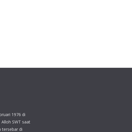
ruari 1976 di
 Alloh SWT saat
 tersebar di