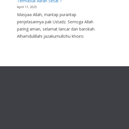
Termasuk Aliran Sesat ?
April 11, 2025
Masyaa Allah, mantap purantap
penjelasannya pak Ustadz. Semoga Allah
paring aman, selamat lancar dan barokah.
Alhamdulillahi jazakumullohu khoiro.