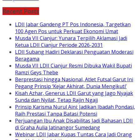
Recent Posts
LDII Jabar Gandeng PT Pos Indonesia, Targetkan
100 Agen Pos untuk Perkuat Ekonomi Umat
Musda VII Cianjur: Yunara Terpilih Aklamasi Jadi
Ketua LDII Cianjur Periode 2026-2031
LDII Subang Hadiri Deklarasi Penguatan Moderasi
Beragama
Musda VII LDII Cianjur Resmi Dibuka Wakil Bupati
Ramzi Geys Thebe
Berprestasi hingga Nasional, Atlet Futsal Garut Ini
Pegang Prinsip ‘Kejar Akhirat, Dunia Mengikuti’
Kisah Azhar, Generus LDII Garut yang Jago Nyajak
Sunda dan Nyilat, Tetap Rajin Ngaji
Prinsip Karisma Nurul Aini: Jadikan Ibadah Pondasi,
Raih Prestasi Tanpa Batasi Potensi
Perjuangan Ibu Anak Disabilitas Jadi Bahasan LDII
di Graha Aulia Jatinangor Sumedang
Webinar LDII Jabar Kupas Tuntas Cara Jadi Orang