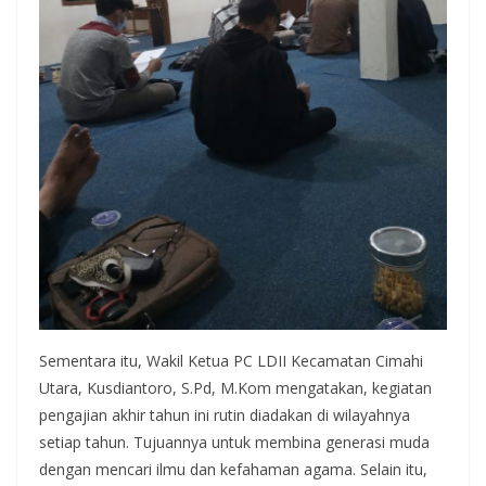
Sementara itu, Wakil Ketua PC LDII Kecamatan Cimahi
Utara, Kusdiantoro, S.Pd, M.Kom mengatakan, kegiatan
pengajian akhir tahun ini rutin diadakan di wilayahnya
setiap tahun. Tujuannya untuk membina generasi muda
dengan mencari ilmu dan kefahaman agama. Selain itu,