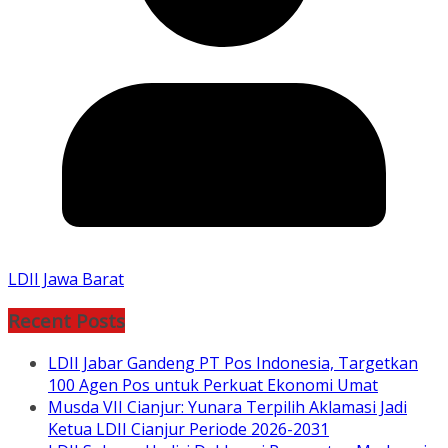
LDII Jawa Barat
Recent Posts
LDII Jabar Gandeng PT Pos Indonesia, Targetkan
100 Agen Pos untuk Perkuat Ekonomi Umat
Musda VII Cianjur: Yunara Terpilih Aklamasi Jadi
Ketua LDII Cianjur Periode 2026-2031