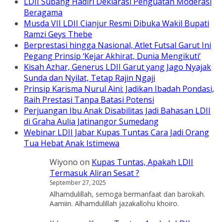
LDII Subang Hadiri Deklarasi Penguatan Moderasi
Beragama
Musda VII LDII Cianjur Resmi Dibuka Wakil Bupati
Ramzi Geys Thebe
Berprestasi hingga Nasional, Atlet Futsal Garut Ini
Pegang Prinsip ‘Kejar Akhirat, Dunia Mengikuti’
Kisah Azhar, Generus LDII Garut yang Jago Nyajak
Sunda dan Nyilat, Tetap Rajin Ngaji
Prinsip Karisma Nurul Aini: Jadikan Ibadah Pondasi,
Raih Prestasi Tanpa Batasi Potensi
Perjuangan Ibu Anak Disabilitas Jadi Bahasan LDII
di Graha Aulia Jatinangor Sumedang
Webinar LDII Jabar Kupas Tuntas Cara Jadi Orang
Tua Hebat Anak Istimewa
Wiyono
on
Kupas Tuntas, Apakah LDII
Termasuk Aliran Sesat ?
September 27, 2025
Alhamdulillah, semoga bermanfaat dan barokah.
Aamiin. Alhamdulillah jazakallohu khoiro.