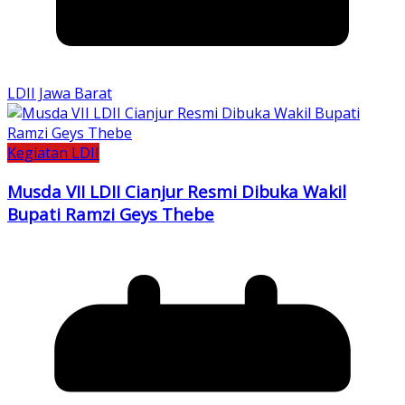
LDII Jawa Barat
Kegiatan LDII
Musda VII LDII Cianjur Resmi Dibuka Wakil
Bupati Ramzi Geys Thebe