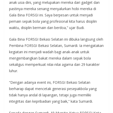
anak usia dini, yang melupakan mereka dari gadget dan
pastinya mereka senang menyalurkan hobi mereka di
Gala Bina FORSGI ini. Saya berpesan untuk menjadi
pemain sepak bola yang profesional kita harus disiplin
waktu, disiplin bermain dan berdoa,” ujar Budi.
Gala Bina FORSGI Bekasi Selatan ini dibuka langsung oleh
Pembina FORSGI Bekasi Selatan, Sumardi. Ia mengatakan
kegiatan ini menjadi wadah bagi anak-anak untuk
mengembangkan bakat mereka dalam sepak bola
sekaligus memperkuat nilai-nilai agama dan 29 karakter
luhur.
“Dengan adanya event ini, FORSGI Bekasi Selatan
berharap dapat mencetak generasi pesepakbola yang
tidak hanya andal di lapangan, tetapi juga memiliki
integritas dan kepribadian yang baik,” kata Sumardi.
Senada dengan Sumardi, Ali Mursito Ketua FORSGI Kota