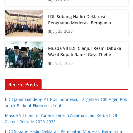
LDII Subang Hadiri Deklarasi
Penguatan Moderasi Beragama
July 25, 2026
Musda VII LDII Cianjur Resmi Dibuka
Wakil Bupati Ramzi Geys Thebe
July 25, 2026
Recent Posts
LDII Jabar Gandeng PT Pos Indonesia, Targetkan 100 Agen Pos
untuk Perkuat Ekonomi Umat
Musda VII Cianjur: Yunara Terpilih Aklamasi Jadi Ketua LDII
Cianjur Periode 2026-2031
LDII Subang Hadiri Deklarasi Penguatan Moderasi Beragama