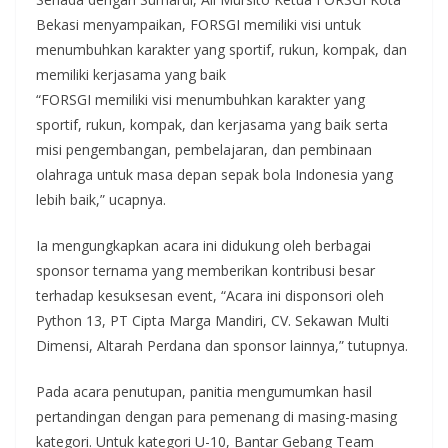
Bekasi menyampaikan, FORSGI memiliki visi untuk
menumbuhkan karakter yang sportif, rukun, kompak, dan
memiliki kerjasama yang baik
“FORSGI memiliki visi menumbuhkan karakter yang
sportif, rukun, kompak, dan kerjasama yang baik serta
misi pengembangan, pembelajaran, dan pembinaan
olahraga untuk masa depan sepak bola Indonesia yang
lebih baik,” ucapnya.
Ia mengungkapkan acara ini didukung oleh berbagai
sponsor ternama yang memberikan kontribusi besar
terhadap kesuksesan event, “Acara ini disponsori oleh
Python 13, PT Cipta Marga Mandiri, CV. Sekawan Multi
Dimensi, Altarah Perdana dan sponsor lainnya,” tutupnya.
Pada acara penutupan, panitia mengumumkan hasil
pertandingan dengan para pemenang di masing-masing
kategori. Untuk kategori U-10, Bantar Gebang Team