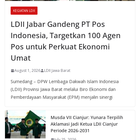
KEGIATAN LDII
LDII Jabar Gandeng PT Pos
Indonesia, Targetkan 100 Agen
Pos untuk Perkuat Ekonomi
Umat
August 1, 2026
LDII Jawa Barat
Sumedang – DPW Lembaga Dakwah Islam Indonesia
(LDII) Provinsi Jawa Barat melalui Biro Ekonomi dan
Pemberdayaan Masyarakat (EPM) menjalin sinergi
Musda VII Cianjur: Yunara Terpilih
Aklamasi Jadi Ketua LDII Cianjur
Periode 2026-2031
July 25, 2026