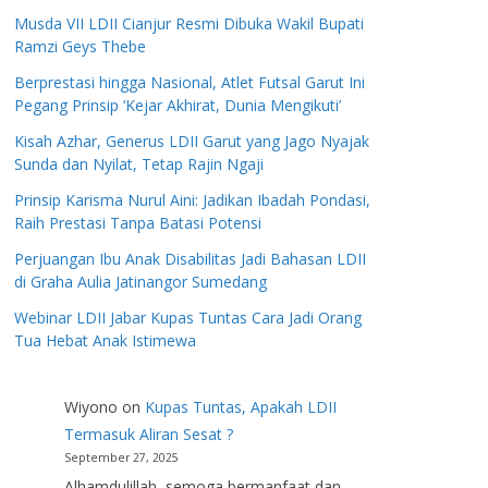
Musda VII LDII Cianjur Resmi Dibuka Wakil Bupati
Ramzi Geys Thebe
Berprestasi hingga Nasional, Atlet Futsal Garut Ini
Pegang Prinsip ‘Kejar Akhirat, Dunia Mengikuti’
Kisah Azhar, Generus LDII Garut yang Jago Nyajak
Sunda dan Nyilat, Tetap Rajin Ngaji
Prinsip Karisma Nurul Aini: Jadikan Ibadah Pondasi,
Raih Prestasi Tanpa Batasi Potensi
Perjuangan Ibu Anak Disabilitas Jadi Bahasan LDII
di Graha Aulia Jatinangor Sumedang
Webinar LDII Jabar Kupas Tuntas Cara Jadi Orang
Tua Hebat Anak Istimewa
Wiyono
on
Kupas Tuntas, Apakah LDII
Termasuk Aliran Sesat ?
September 27, 2025
Alhamdulillah, semoga bermanfaat dan