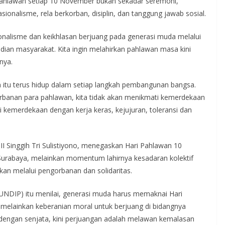
i Pahlawan setiap 10 November bukan sekadar seremoni,
alisme, rela berkorban, disiplin, dan tanggung jawab sosial.
lisme dan keikhlasan berjuang pada generasi muda melalui
dian masyarakat. Kita ingin melahirkan pahlawan masa kini
nya.
itu terus hidup dalam setiap langkah pembangunan bangsa.
orbanan para pahlawan, kita tidak akan menikmati kemerdekaan
si kemerdekaan dengan kerja keras, kejujuran, toleransi dan
I Singgih Tri Sulistiyono, menegaskan Hari Pahlawan 10
urabaya, melainkan momentum lahirnya kesadaran kolektif
an melalui pengorbanan dan solidaritas.
(UNDIP) itu menilai, generasi muda harus memaknai Hari
k, melainkan keberanian moral untuk berjuang di bidangnya
 dengan senjata, kini perjuangan adalah melawan kemalasan