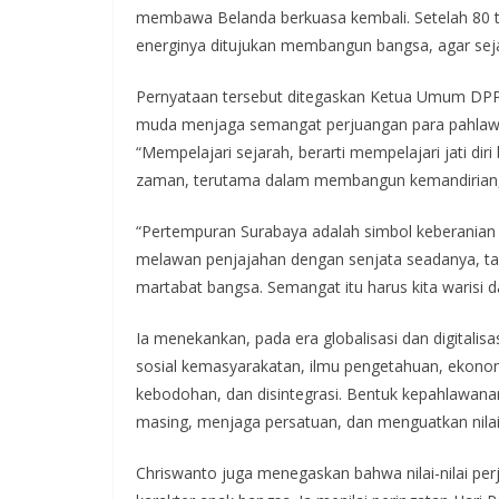
membawa Belanda berkuasa kembali. Setelah 80 ta
energinya ditujukan membangun bangsa, agar sej
Pernyataan tersebut ditegaskan Ketua Umum DPP 
muda menjaga semangat perjuangan para pahlawan
“Mempelajari sejarah, berarti mempelajari jati di
zaman, terutama dalam membangun kemandirian, 
“Pertempuran Surabaya adalah simbol keberanian 
melawan penjajahan dengan senjata seadanya, ta
martabat bangsa. Semangat itu harus kita warisi d
Ia menekankan, pada era globalisasi dan digitalis
sosial kemasyarakatan, ilmu pengetahuan, ekonom
kebodohan, dan disintegrasi. Bentuk kepahlawanan 
masing, menjaga persatuan, dan menguatkan nilai-
Chriswanto juga menegaskan bahwa nilai-nilai per