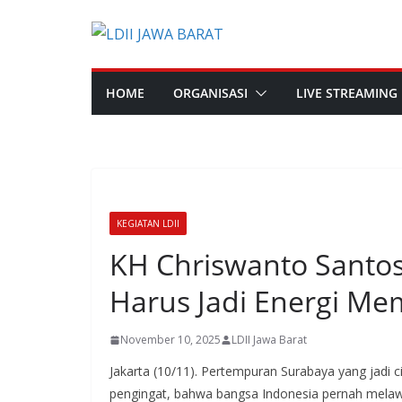
Skip
to
content
HOME
ORGANISASI
LIVE STREAMING
KEGIATAN LDII
KH Chriswanto Santo
Harus Jadi Energi M
November 10, 2025
LDII Jawa Barat
Jakarta (10/11). Pertempuran Surabaya yang jadi
pengingat, bahwa bangsa Indonesia pernah melawa