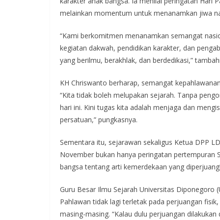
karakter anak bangsa. Ia menilai peringatan Har
melainkan momentum untuk menanamkan jiwa nasion
“Kami berkomitmen menanamkan semangat nasiona
kegiatan dakwah, pendidikan karakter, dan pengab
yang berilmu, berakhlak, dan berdedikasi,” tambah
KH Chriswanto berharap, semangat kepahlawanan 
“Kita tidak boleh melupakan sejarah. Tanpa peng
hari ini. Kini tugas kita adalah menjaga dan mengi
persatuan,” pungkasnya.
Sementara itu, sejarawan sekaligus Ketua DPP LDI
November bukan hanya peringatan pertempuran S
bangsa tentang arti kemerdekaan yang diperjuangk
Guru Besar Ilmu Sejarah Universitas Diponegoro 
Pahlawan tidak lagi terletak pada perjuangan fisi
masing-masing. “Kalau dulu perjuangan dilakukan