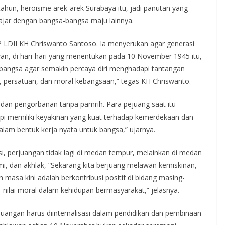
hun, heroisme arek-arek Surabaya itu, jadi panutan yang
ajar dengan bangsa-bangsa maju lainnya.
LDII KH Chriswanto Santoso. Ia menyerukan agar generasi
, di hari-hari yang menentukan pada 10 November 1945 itu,
ri bangsa agar semakin percaya diri menghadapi tantangan
persatuan, dan moral kebangsaan,” tegas KH Chriswanto.
dan pengorbanan tanpa pamrih. Para pejuang saat itu
pi memiliki keyakinan yang kuat terhadap kemerdekaan dan
alam bentuk kerja nyata untuk bangsa,” ujarnya.
asi, perjuangan tidak lagi di medan tempur, melainkan di medan
i, dan akhlak, “Sekarang kita berjuang melawan kemiskinan,
masa kini adalah berkontribusi positif di bidang masing-
nilai moral dalam kehidupan bermasyarakat,” jelasnya.
juangan harus diinternalisasi dalam pendidikan dan pembinaan