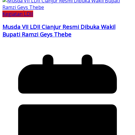
Kegiatan LDII
Musda VII LDII Cianjur Resmi Dibuka Wakil
Bupati Ramzi Geys Thebe