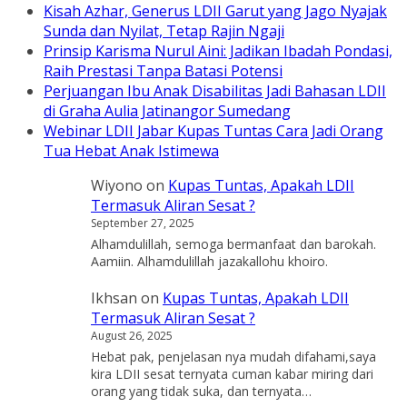
Kisah Azhar, Generus LDII Garut yang Jago Nyajak
Sunda dan Nyilat, Tetap Rajin Ngaji
Prinsip Karisma Nurul Aini: Jadikan Ibadah Pondasi,
Raih Prestasi Tanpa Batasi Potensi
Perjuangan Ibu Anak Disabilitas Jadi Bahasan LDII
di Graha Aulia Jatinangor Sumedang
Webinar LDII Jabar Kupas Tuntas Cara Jadi Orang
Tua Hebat Anak Istimewa
Wiyono
on
Kupas Tuntas, Apakah LDII
Termasuk Aliran Sesat ?
September 27, 2025
Alhamdulillah, semoga bermanfaat dan barokah.
Aamiin. Alhamdulillah jazakallohu khoiro.
Ikhsan
on
Kupas Tuntas, Apakah LDII
Termasuk Aliran Sesat ?
August 26, 2025
Hebat pak, penjelasan nya mudah difahami,saya
kira LDII sesat ternyata cuman kabar miring dari
orang yang tidak suka, dan ternyata…