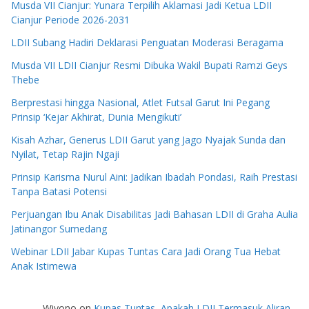
Musda VII Cianjur: Yunara Terpilih Aklamasi Jadi Ketua LDII
Cianjur Periode 2026-2031
LDII Subang Hadiri Deklarasi Penguatan Moderasi Beragama
Musda VII LDII Cianjur Resmi Dibuka Wakil Bupati Ramzi Geys
Thebe
Berprestasi hingga Nasional, Atlet Futsal Garut Ini Pegang
Prinsip ‘Kejar Akhirat, Dunia Mengikuti’
Kisah Azhar, Generus LDII Garut yang Jago Nyajak Sunda dan
Nyilat, Tetap Rajin Ngaji
Prinsip Karisma Nurul Aini: Jadikan Ibadah Pondasi, Raih Prestasi
Tanpa Batasi Potensi
Perjuangan Ibu Anak Disabilitas Jadi Bahasan LDII di Graha Aulia
Jatinangor Sumedang
Webinar LDII Jabar Kupas Tuntas Cara Jadi Orang Tua Hebat
Anak Istimewa
Wiyono
on
Kupas Tuntas, Apakah LDII Termasuk Aliran