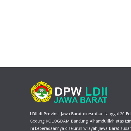
LDII di Provinsi Jawa Barat
diresmikan tanggal 20 Feb
Gedung KOLOGDAM Bandung. Alhamdulillah atas izin
ini keberadaannya diseluruh wilayah Jawa Barat sudah