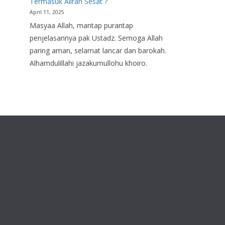
Termasuk Aliran Sesat ?
April 11, 2025
Masyaa Allah, mantap purantap
penjelasannya pak Ustadz. Semoga Allah
paring aman, selamat lancar dan barokah.
Alhamdulillahi jazakumullohu khoiro.