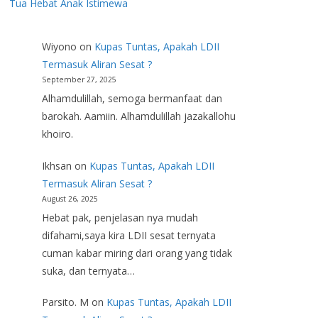
Tua Hebat Anak Istimewa
Wiyono
on
Kupas Tuntas, Apakah LDII
Termasuk Aliran Sesat ?
September 27, 2025
Alhamdulillah, semoga bermanfaat dan
barokah. Aamiin. Alhamdulillah jazakallohu
khoiro.
Ikhsan
on
Kupas Tuntas, Apakah LDII
Termasuk Aliran Sesat ?
August 26, 2025
Hebat pak, penjelasan nya mudah
difahami,saya kira LDII sesat ternyata
cuman kabar miring dari orang yang tidak
suka, dan ternyata…
Parsito. M
on
Kupas Tuntas, Apakah LDII