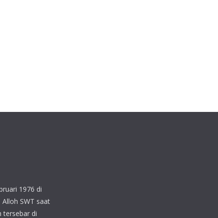
ruari 1976 di
 Alloh SWT saat
 tersebar di