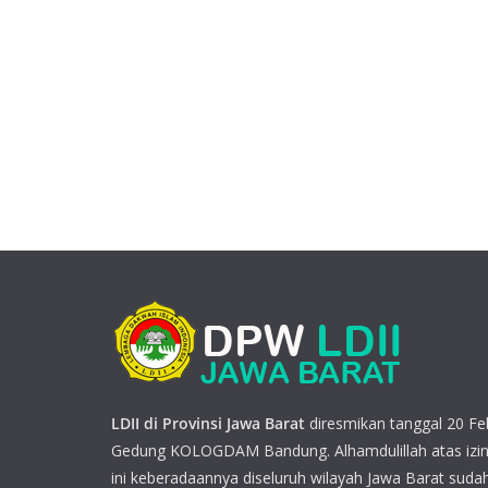
LDII di Provinsi Jawa Barat
diresmikan tanggal 20 Feb
Gedung KOLOGDAM Bandung. Alhamdulillah atas izin
ini keberadaannya diseluruh wilayah Jawa Barat sudah