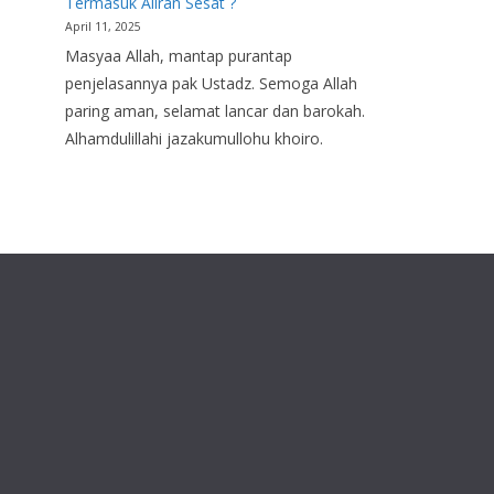
Termasuk Aliran Sesat ?
April 11, 2025
Masyaa Allah, mantap purantap
penjelasannya pak Ustadz. Semoga Allah
paring aman, selamat lancar dan barokah.
Alhamdulillahi jazakumullohu khoiro.