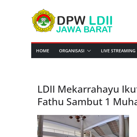
Skip
to
content
HOME
ORGANISASI
LIVE STREAMING
LDII Mekarrahayu Ikut
Fathu Sambut 1 Muha