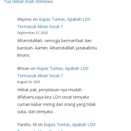
Tua Hebat Anak Istimewa
Wiyono
on
Kupas Tuntas, Apakah LDII
Termasuk Aliran Sesat ?
September 27, 2025
Alhamdulillah, semoga bermanfaat dan
barokah. Aamiin. Alhamdulillah jazakallohu
khoiro.
Ikhsan
on
Kupas Tuntas, Apakah LDII
Termasuk Aliran Sesat ?
August 26, 2025
Hebat pak, penjelasan nya mudah
difahami,saya kira LDII sesat ternyata
cuman kabar miring dari orang yang tidak
suka, dan ternyata…
Parsito. M
on
Kupas Tuntas, Apakah LDII