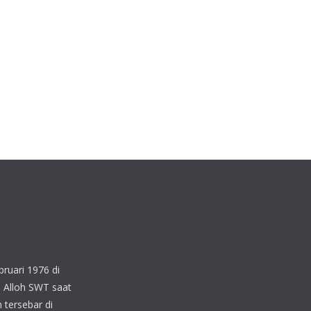
ruari 1976 di
 Alloh SWT saat
 tersebar di