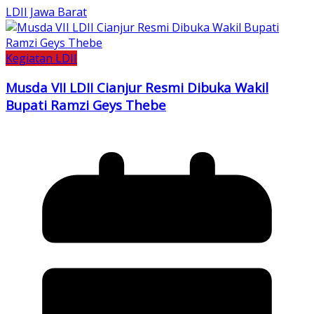
LDII Jawa Barat
Kegiatan LDII
Musda VII LDII Cianjur Resmi Dibuka Wakil
Bupati Ramzi Geys Thebe