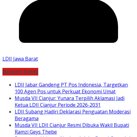
LDII Jawa Barat
Recent Posts
LDII Jabar Gandeng PT Pos Indonesia, Targetkan
100 Agen Pos untuk Perkuat Ekonomi Umat
Musda VII Cianjur: Yunara Terpilih Aklamasi Jadi
Ketua LDII Cianjur Periode 2026-2031
LDII Subang Hadiri Deklarasi Penguatan Moderasi
Beragama
Musda VII LDII Cianjur Resmi Dibuka Wakil Bupati
Ramzi Geys Thebe