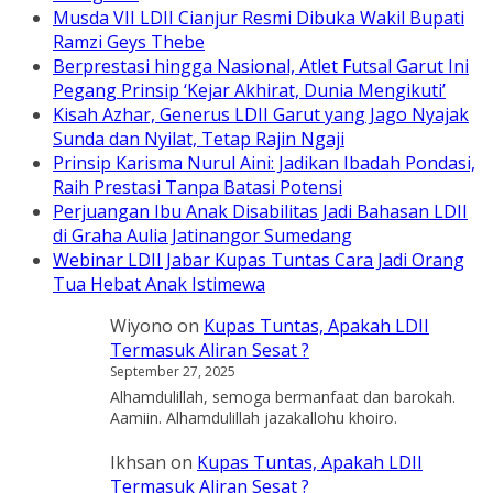
Musda VII LDII Cianjur Resmi Dibuka Wakil Bupati
Ramzi Geys Thebe
Berprestasi hingga Nasional, Atlet Futsal Garut Ini
Pegang Prinsip ‘Kejar Akhirat, Dunia Mengikuti’
Kisah Azhar, Generus LDII Garut yang Jago Nyajak
Sunda dan Nyilat, Tetap Rajin Ngaji
Prinsip Karisma Nurul Aini: Jadikan Ibadah Pondasi,
Raih Prestasi Tanpa Batasi Potensi
Perjuangan Ibu Anak Disabilitas Jadi Bahasan LDII
di Graha Aulia Jatinangor Sumedang
Webinar LDII Jabar Kupas Tuntas Cara Jadi Orang
Tua Hebat Anak Istimewa
Wiyono
on
Kupas Tuntas, Apakah LDII
Termasuk Aliran Sesat ?
September 27, 2025
Alhamdulillah, semoga bermanfaat dan barokah.
Aamiin. Alhamdulillah jazakallohu khoiro.
Ikhsan
on
Kupas Tuntas, Apakah LDII
Termasuk Aliran Sesat ?