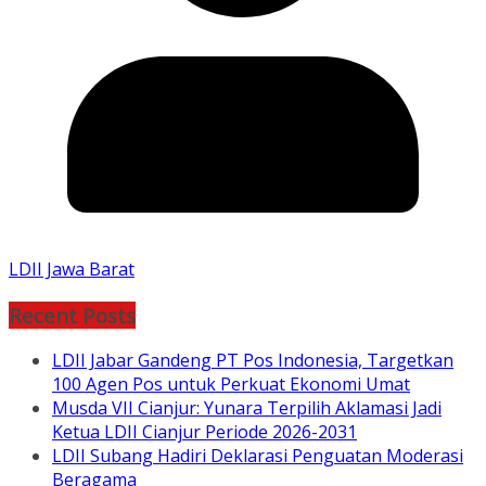
LDII Jawa Barat
Recent Posts
LDII Jabar Gandeng PT Pos Indonesia, Targetkan
100 Agen Pos untuk Perkuat Ekonomi Umat
Musda VII Cianjur: Yunara Terpilih Aklamasi Jadi
Ketua LDII Cianjur Periode 2026-2031
LDII Subang Hadiri Deklarasi Penguatan Moderasi
Beragama