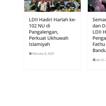
LDII Hadiri Harlah ke-
Sema
102 NU di
dan D
Pangalengan,
LDII 
Perkuat Ukhuwah
Penga
Islamiyah
Fathu
Band
February 8, 2025
July 22,