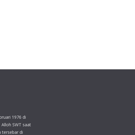
ruari 1976 di
 Alloh SWT saat
 tersebar di