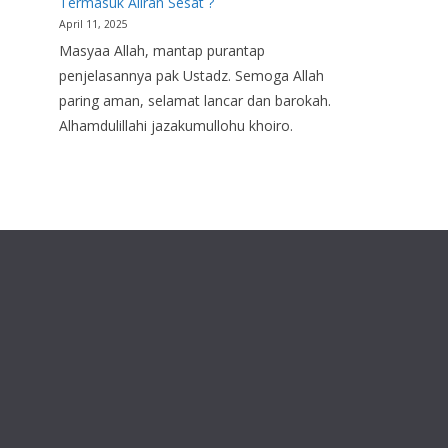
Termasuk Aliran Sesat ?
April 11, 2025
Masyaa Allah, mantap purantap
penjelasannya pak Ustadz. Semoga Allah
paring aman, selamat lancar dan barokah.
Alhamdulillahi jazakumullohu khoiro.