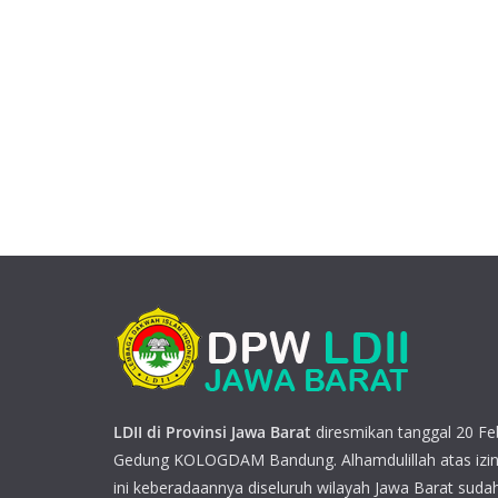
LDII di Provinsi Jawa Barat
diresmikan tanggal 20 Feb
Gedung KOLOGDAM Bandung. Alhamdulillah atas izin
ini keberadaannya diseluruh wilayah Jawa Barat sudah