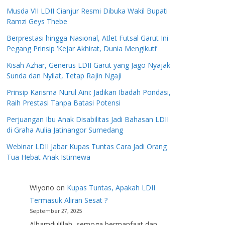
Musda VII LDII Cianjur Resmi Dibuka Wakil Bupati
Ramzi Geys Thebe
Berprestasi hingga Nasional, Atlet Futsal Garut Ini
Pegang Prinsip ‘Kejar Akhirat, Dunia Mengikuti’
Kisah Azhar, Generus LDII Garut yang Jago Nyajak
Sunda dan Nyilat, Tetap Rajin Ngaji
Prinsip Karisma Nurul Aini: Jadikan Ibadah Pondasi,
Raih Prestasi Tanpa Batasi Potensi
Perjuangan Ibu Anak Disabilitas Jadi Bahasan LDII
di Graha Aulia Jatinangor Sumedang
Webinar LDII Jabar Kupas Tuntas Cara Jadi Orang
Tua Hebat Anak Istimewa
Wiyono
on
Kupas Tuntas, Apakah LDII
Termasuk Aliran Sesat ?
September 27, 2025
Alhamdulillah, semoga bermanfaat dan