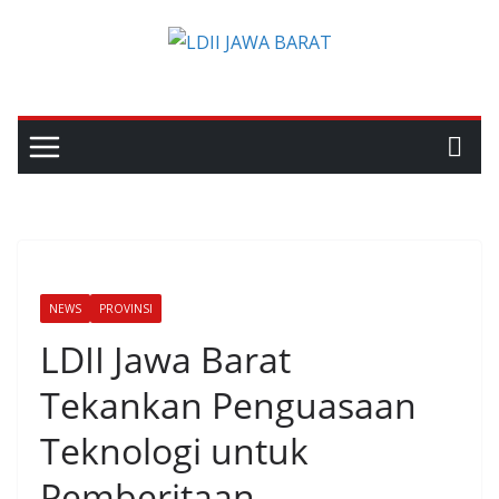
Skip
to
content
NEWS
PROVINSI
LDII Jawa Barat
Tekankan Penguasaan
Teknologi untuk
Pemberitaan