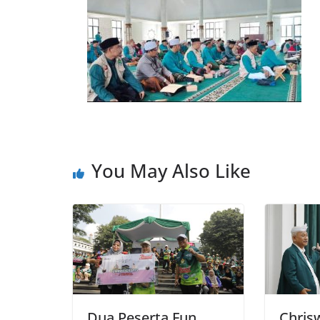
You May Also Like
Dua Peserta Fun
Chris