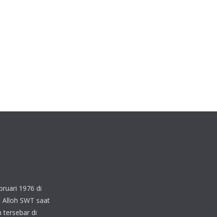
ruari 1976 di
 Alloh SWT saat
 tersebar di