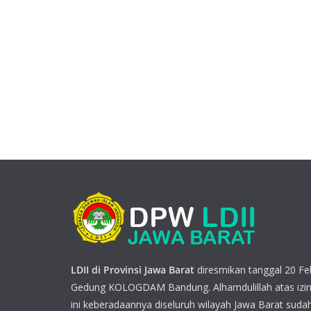
LDII di Provinsi Jawa Barat
diresmikan tanggal 20 Feb
Gedung KOLOGDAM Bandung. Alhamdulillah atas izin
ini keberadaannya diseluruh wilayah Jawa Barat sudah