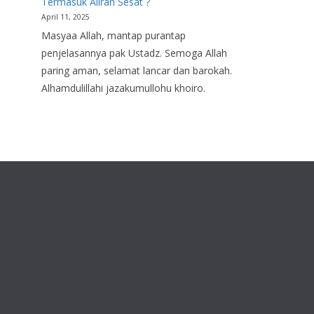
Termasuk Aliran Sesat ?
April 11, 2025
Masyaa Allah, mantap purantap
penjelasannya pak Ustadz. Semoga Allah
paring aman, selamat lancar dan barokah.
Alhamdulillahi jazakumullohu khoiro.