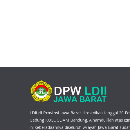
LDII di Provinsi Jawa Barat
diresmikan tanggal 20 Feb
Gedung KOLOGDAM Bandung. Alhamdulillah atas izin
ini keberadaannya diseluruh wilayah Jawa Barat sudah