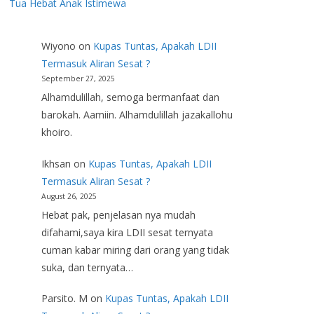
Tua Hebat Anak Istimewa
Wiyono
on
Kupas Tuntas, Apakah LDII
Termasuk Aliran Sesat ?
September 27, 2025
Alhamdulillah, semoga bermanfaat dan
barokah. Aamiin. Alhamdulillah jazakallohu
khoiro.
Ikhsan
on
Kupas Tuntas, Apakah LDII
Termasuk Aliran Sesat ?
August 26, 2025
Hebat pak, penjelasan nya mudah
difahami,saya kira LDII sesat ternyata
cuman kabar miring dari orang yang tidak
suka, dan ternyata…
Parsito. M
on
Kupas Tuntas, Apakah LDII