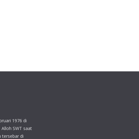
ruari 1976 di
 Alloh SWT saat
 tersebar di