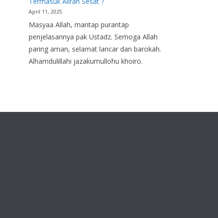
Termasuk Aliran Sesat ?
April 11, 2025
Masyaa Allah, mantap purantap
penjelasannya pak Ustadz. Semoga Allah
paring aman, selamat lancar dan barokah.
Alhamdulillahi jazakumullohu khoiro.