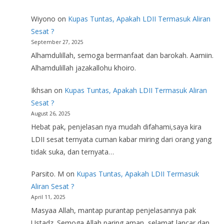
Wiyono
on
Kupas Tuntas, Apakah LDII Termasuk Aliran
Sesat ?
September 27, 2025
Alhamdulillah, semoga bermanfaat dan barokah. Aamiin.
Alhamdulillah jazakallohu khoiro.
Ikhsan
on
Kupas Tuntas, Apakah LDII Termasuk Aliran
Sesat ?
August 26, 2025
Hebat pak, penjelasan nya mudah difahami,saya kira
LDII sesat ternyata cuman kabar miring dari orang yang
tidak suka, dan ternyata…
Parsito. M
on
Kupas Tuntas, Apakah LDII Termasuk
Aliran Sesat ?
April 11, 2025
Masyaa Allah, mantap purantap penjelasannya pak
Ustadz. Semoga Allah paring aman, selamat lancar dan