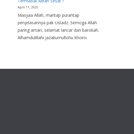
Termasuk Aliran Sesat ?
April 11, 2025
Masyaa Allah, mantap purantap
penjelasannya pak Ustadz. Semoga Allah
paring aman, selamat lancar dan barokah.
Alhamdulillahi jazakumullohu khoiro.