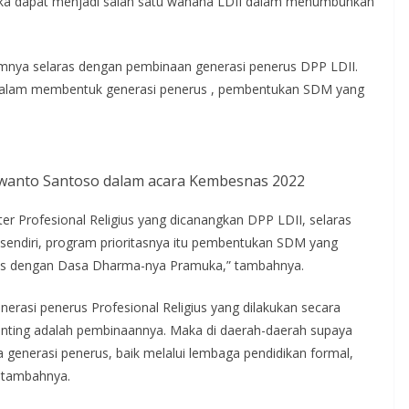
a dapat menjadi salah satu wahana LDII dalam menumbuhkan
mnya selaras dengan pembinaan generasi penerus DPP LDII.
di dalam membentuk generasi penerus , pembentukan SDM yang
swanto Santoso dalam acara Kembesnas 2022
r Profesional Religius yang dicanangkan DPP LDII, selaras
endiri, program prioritasnya itu pembentukan SDM yang
elaras dengan Dasa Dharma-nya Pramuka,” tambahnya.
rasi penerus Profesional Religius yang dilakukan secara
rpenting adalah pembinaannya. Maka di daerah-daerah supaya
generasi penerus, baik melalui lembaga pendidikan formal,
 tambahnya.