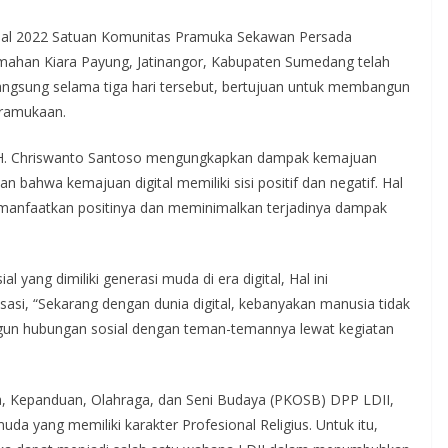
al 2022 Satuan Komunitas Pramuka Sekawan Persada
emahan Kiara Payung, Jatinangor, Kabupaten Sumedang telah
rlangsung selama tiga hari tersebut, bertujuan untuk membangun
epramukaan.
H. Chriswanto Santoso mengungkapkan dampak kemajuan
kan bahwa kemajuan digital memiliki sisi positif dan negatif. Hal
emanfaatkan positinya dan meminimalkan terjadinya dampak
yang dimiliki generasi muda di era digital, Hal ini
i, “Sekarang dengan dunia digital, kebanyakan manusia tidak
ngun hubungan sosial dengan teman-temannya lewat kegiatan
, Kepanduan, Olahraga, dan Seni Budaya (PKOSB) DPP LDII,
 yang memiliki karakter Profesional Religius. Untuk itu,