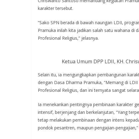
Chriswanto Santoso memandang kegiatan Pramuk
karakter tersebut.
“Sako SPN berada di bawah naungan LDII, progra
Pramuka inilah kita jadikan salah satu wahana 
Profesional Religius,” jelasnya.
Ketua Umum DPP LDII, KH. Chri
Selain itu, ia mengungkapkan pembangunan karakte
dengan Dasa Dharma Pramuka, “Memang di LDII s
Profesional Religius, dan ini ternyata sangat s
Ia menekankan pentingnya pembinaan karakter gene
intensif, berjenjang dan berkelanjutan, “Yang te
tetap melakukan pembinaan dengan intens kepada 
pondok pesantren, maupun pengajian-pengajian,”