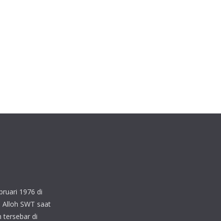
ruari 1976 di
 Alloh SWT saat
 tersebar di