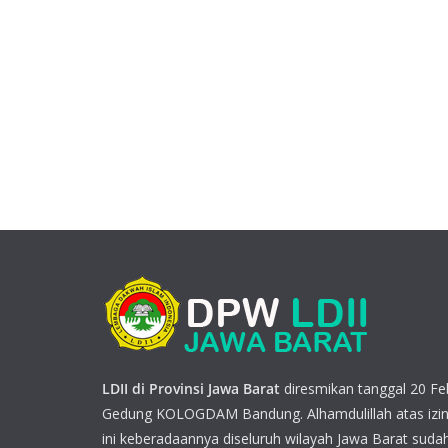
LDII di Provinsi Jawa Barat
diresmikan tanggal 20 Feb
Gedung KOLOGDAM Bandung. Alhamdulillah atas izin
ini keberadaannya diseluruh wilayah Jawa Barat sudah