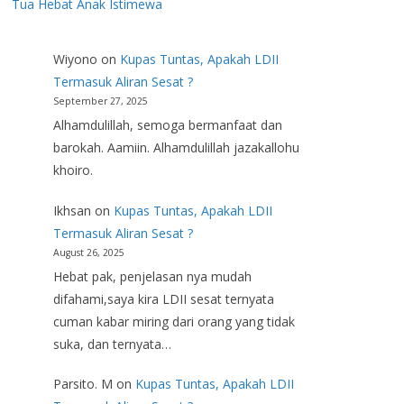
Tua Hebat Anak Istimewa
Wiyono
on
Kupas Tuntas, Apakah LDII
Termasuk Aliran Sesat ?
September 27, 2025
Alhamdulillah, semoga bermanfaat dan
barokah. Aamiin. Alhamdulillah jazakallohu
khoiro.
Ikhsan
on
Kupas Tuntas, Apakah LDII
Termasuk Aliran Sesat ?
August 26, 2025
Hebat pak, penjelasan nya mudah
difahami,saya kira LDII sesat ternyata
cuman kabar miring dari orang yang tidak
suka, dan ternyata…
Parsito. M
on
Kupas Tuntas, Apakah LDII