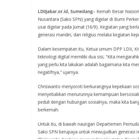
LDIIJabar.or.id, Sumedang
– Kemah Besar Nasion
Nusantara (Sako SPN) yang digelar di Bumi Perk
usai digelar pada Jumat (16/9). Kegiatan yang be
generasi mandiri, dan religius melalui kegiatan k
Dalam kesempatan itu, Ketua umum DPP LDII, K
teknologi digital memiliki dua sisi, “Kita mengarah
yang perlu kita lakukan adalah bagaimana kita m
negatifnya,” ujarnya.
Chriswanto menyoroti berkurangnya kepekaan sosial 
menyebabkan menurunnya kemampuan bersosialisas
peduli dengan hubungan sosialnya, maka kita ba
berkemah.
Untuk itu, di bawah naungan Departemen Pemuda
Sako SPN berupaya untuk mewujudkan generasi muda