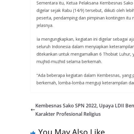
Sementara itu, Ketua Pelaksana Kembesnas Sako
digelar sejak Rabu (14/9) tersebut, diikuti oleh leb
peserta, pendamping dan pimpinan kontingen itu m
jelasnya.
Ia mengungkapkan, kegiatan ini digelar sebagai a
seluruh Indonesia dalam menyiapkan keterampilan 
ditekankan untuk mengamalkan 6 Thobiat Luhur, y
mujhid-muzhid selama berkemah.
“Ada beberapa kegiatan dalam Kembesnas, yang pe
berkemah, lomba-lomba menguji keterampilan dan la
Kembesnas Sako SPN 2022, Upaya LDII Be
Karakter Profesional Religius
You May Also Like