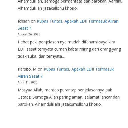
Alhamdulillah, semoga bermanfaat dan barokah. Aamiin.
Alhamdulillah jazakallohu khoiro.
Ikhsan
on
Kupas Tuntas, Apakah LDII Termasuk Aliran
Sesat ?
August 26, 2025
Hebat pak, penjelasan nya mudah difahami,saya kira
LDII sesat ternyata cuman kabar miring dari orang yang
tidak suka, dan ternyata…
Parsito. M
on
Kupas Tuntas, Apakah LDII Termasuk
Aliran Sesat ?
April 11, 2025
Masyaa Allah, mantap purantap penjelasannya pak
Ustadz. Semoga Allah paring aman, selamat lancar dan
barokah. Alhamdulillahi jazakumullohu khoiro.