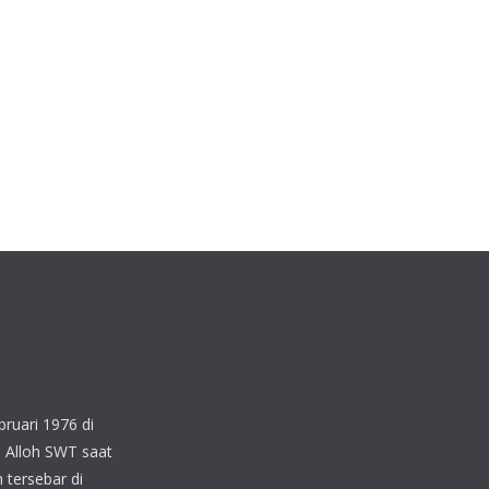
ruari 1976 di
 Alloh SWT saat
 tersebar di