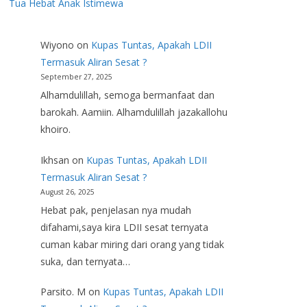
Tua Hebat Anak Istimewa
Wiyono
on
Kupas Tuntas, Apakah LDII
Termasuk Aliran Sesat ?
September 27, 2025
Alhamdulillah, semoga bermanfaat dan
barokah. Aamiin. Alhamdulillah jazakallohu
khoiro.
Ikhsan
on
Kupas Tuntas, Apakah LDII
Termasuk Aliran Sesat ?
August 26, 2025
Hebat pak, penjelasan nya mudah
difahami,saya kira LDII sesat ternyata
cuman kabar miring dari orang yang tidak
suka, dan ternyata…
Parsito. M
on
Kupas Tuntas, Apakah LDII