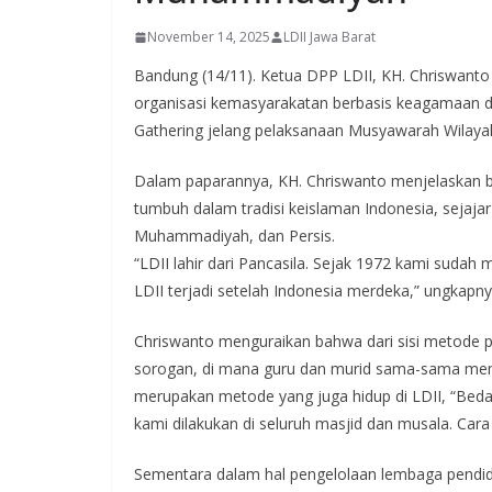
November 14, 2025
LDII Jawa Barat
Bandung (14/11). Ketua DPP LDII, KH. Chriswanto 
organisasi kemasyarakatan berbasis keagamaan di
Gathering jelang pelaksanaan Musyawarah Wilayah 
Dalam paparannya, KH. Chriswanto menjelaskan b
tumbuh dalam tradisi keislaman Indonesia, sejajar
Muhammadiyah, dan Persis.
“LDII lahir dari Pancasila. Sejak 1972 kami sudah
LDII terjadi setelah Indonesia merdeka,” ungkapny
Chriswanto menguraikan bahwa dari sisi metode pe
sorogan, di mana guru dan murid sama-sama memeg
merupakan metode yang juga hidup di LDII, “Bedan
kami dilakukan di seluruh masjid dan musala. Ca
Sementara dalam hal pengelolaan lembaga pendid