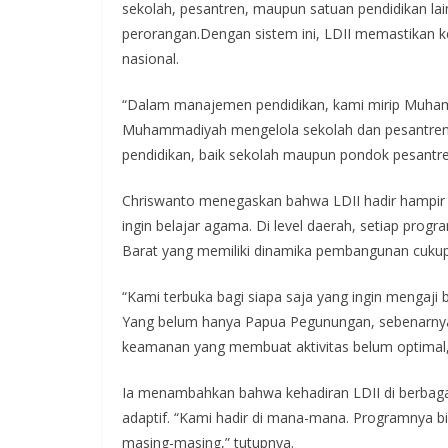
sekolah, pesantren, maupun satuan pendidikan lain
perorangan.Dengan sistem ini, LDII memastikan ke
nasional.
“Dalam manajemen pendidikan, kami mirip Muhamm
Muhammadiyah mengelola sekolah dan pesantren me
pendidikan, baik sekolah maupun pondok pesantren
Chriswanto menegaskan bahwa LDII hadir hampir di
ingin belajar agama. Di level daerah, setiap prog
Barat yang memiliki dinamika pembangunan cukup 
“Kami terbuka bagi siapa saja yang ingin mengaji b
Yang belum hanya Papua Pegunungan, sebenarnya
keamanan yang membuat aktivitas belum optimal,”
Ia menambahkan bahwa kehadiran LDII di berbaga
adaptif. “Kami hadir di mana-mana. Programnya 
masing-masing,” tutupnya.