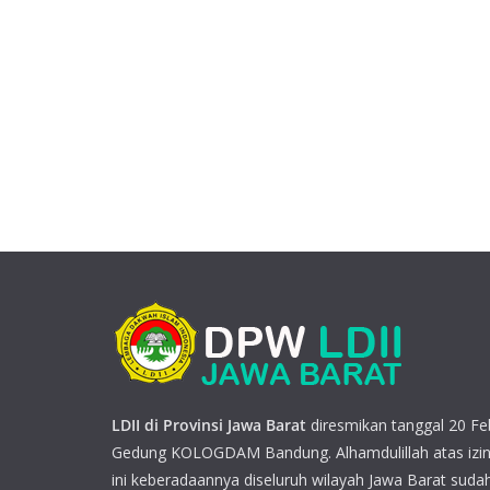
LDII di Provinsi Jawa Barat
diresmikan tanggal 20 Feb
Gedung KOLOGDAM Bandung. Alhamdulillah atas izin
ini keberadaannya diseluruh wilayah Jawa Barat sudah