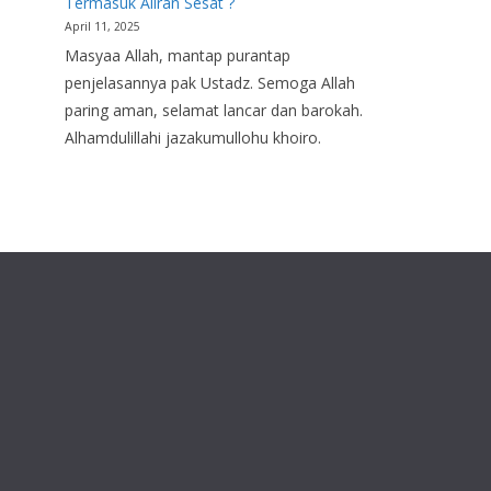
Termasuk Aliran Sesat ?
April 11, 2025
Masyaa Allah, mantap purantap
penjelasannya pak Ustadz. Semoga Allah
paring aman, selamat lancar dan barokah.
Alhamdulillahi jazakumullohu khoiro.