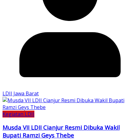
LDII Jawa Barat
Kegiatan LDII
Musda VII LDII Cianjur Resmi Dibuka Wakil
Bupati Ramzi Geys Thebe