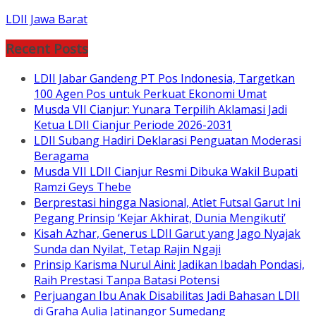
LDII Jawa Barat
Recent Posts
LDII Jabar Gandeng PT Pos Indonesia, Targetkan
100 Agen Pos untuk Perkuat Ekonomi Umat
Musda VII Cianjur: Yunara Terpilih Aklamasi Jadi
Ketua LDII Cianjur Periode 2026-2031
LDII Subang Hadiri Deklarasi Penguatan Moderasi
Beragama
Musda VII LDII Cianjur Resmi Dibuka Wakil Bupati
Ramzi Geys Thebe
Berprestasi hingga Nasional, Atlet Futsal Garut Ini
Pegang Prinsip ‘Kejar Akhirat, Dunia Mengikuti’
Kisah Azhar, Generus LDII Garut yang Jago Nyajak
Sunda dan Nyilat, Tetap Rajin Ngaji
Prinsip Karisma Nurul Aini: Jadikan Ibadah Pondasi,
Raih Prestasi Tanpa Batasi Potensi
Perjuangan Ibu Anak Disabilitas Jadi Bahasan LDII
di Graha Aulia Jatinangor Sumedang