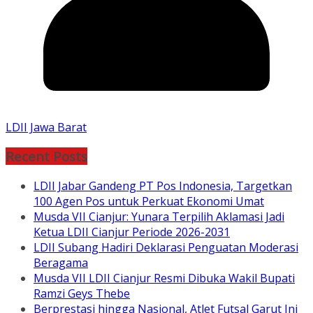
LDII Jawa Barat
Recent Posts
LDII Jabar Gandeng PT Pos Indonesia, Targetkan
100 Agen Pos untuk Perkuat Ekonomi Umat
Musda VII Cianjur: Yunara Terpilih Aklamasi Jadi
Ketua LDII Cianjur Periode 2026-2031
LDII Subang Hadiri Deklarasi Penguatan Moderasi
Beragama
Musda VII LDII Cianjur Resmi Dibuka Wakil Bupati
Ramzi Geys Thebe
Berprestasi hingga Nasional, Atlet Futsal Garut Ini