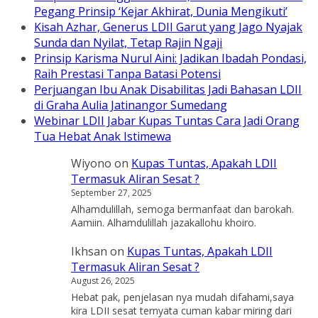
Pegang Prinsip ‘Kejar Akhirat, Dunia Mengikuti’
Kisah Azhar, Generus LDII Garut yang Jago Nyajak
Sunda dan Nyilat, Tetap Rajin Ngaji
Prinsip Karisma Nurul Aini: Jadikan Ibadah Pondasi,
Raih Prestasi Tanpa Batasi Potensi
Perjuangan Ibu Anak Disabilitas Jadi Bahasan LDII
di Graha Aulia Jatinangor Sumedang
Webinar LDII Jabar Kupas Tuntas Cara Jadi Orang
Tua Hebat Anak Istimewa
Wiyono
on
Kupas Tuntas, Apakah LDII
Termasuk Aliran Sesat ?
September 27, 2025
Alhamdulillah, semoga bermanfaat dan barokah.
Aamiin. Alhamdulillah jazakallohu khoiro.
Ikhsan
on
Kupas Tuntas, Apakah LDII
Termasuk Aliran Sesat ?
August 26, 2025
Hebat pak, penjelasan nya mudah difahami,saya
kira LDII sesat ternyata cuman kabar miring dari