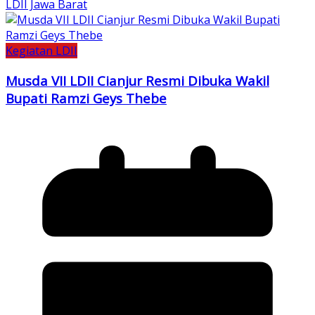
LDII Jawa Barat
Kegiatan LDII
Musda VII LDII Cianjur Resmi Dibuka Wakil
Bupati Ramzi Geys Thebe