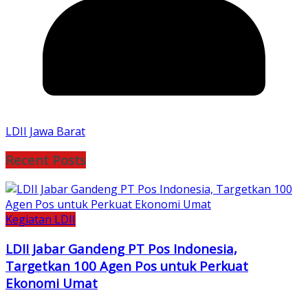
LDII Jawa Barat
Recent Posts
Kegiatan LDII
LDII Jabar Gandeng PT Pos Indonesia,
Targetkan 100 Agen Pos untuk Perkuat
Ekonomi Umat