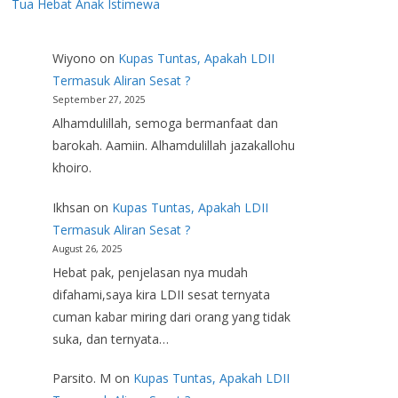
Tua Hebat Anak Istimewa
Wiyono
on
Kupas Tuntas, Apakah LDII
Termasuk Aliran Sesat ?
September 27, 2025
Alhamdulillah, semoga bermanfaat dan
barokah. Aamiin. Alhamdulillah jazakallohu
khoiro.
Ikhsan
on
Kupas Tuntas, Apakah LDII
Termasuk Aliran Sesat ?
August 26, 2025
Hebat pak, penjelasan nya mudah
difahami,saya kira LDII sesat ternyata
cuman kabar miring dari orang yang tidak
suka, dan ternyata…
Parsito. M
on
Kupas Tuntas, Apakah LDII