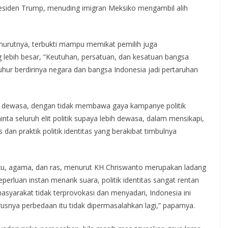
residen Trump, menuding imigran Meksiko mengambil alih
 menurutnya, terbukti mampu memikat pemilih juga
lebih besar, “Keutuhan, persatuan, dan kesatuan bangsa
luhur berdirinya negara dan bangsa Indonesia jadi pertaruhan
kap dewasa, dengan tidak membawa gaya kampanye politik
ta seluruh elit politik supaya lebih dewasa, dalam mensikapi,
 dan praktik politik identitas yang berakibat timbulnya
ku, agama, dan ras, menurut KH Chriswanto merupakan ladang
eperluan instan menarik suara, politik identitas sangat rentan
 masyarakat tidak terprovokasi dan menyadari, Indonesia ini
snya perbedaan itu tidak dipermasalahkan lagi,” paparnya.