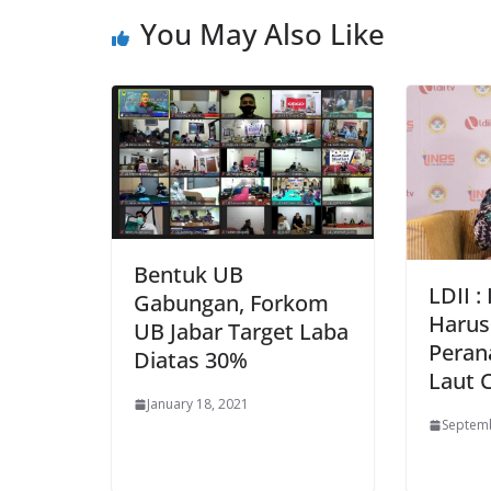
You May Also Like
Bentuk UB
LDII :
Gabungan, Forkom
Harus
UB Jabar Target Laba
Peran
Diatas 30%
Laut 
January 18, 2021
Septemb