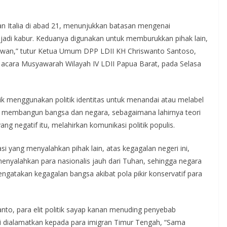
an Italia di abad 21, menunjukkan batasan mengenai
menjadi kabur. Keduanya digunakan untuk memburukkan pihak lain,
awan,” tutur Ketua Umum DPP LDII KH Chriswanto Santoso,
i acara Musyawarah Wilayah IV LDII Papua Barat, pada Selasa
itik menggunakan politik identitas untuk menandai atau melabel
 membangun bangsa dan negara, sebagaimana lahirnya teori
 yang negatif itu, melahirkan komunikasi politik populis.
si yang menyalahkan pihak lain, atas kegagalan negeri ini,
nyalahkan para nasionalis jauh dari Tuhan, sehingga negara
gatakan kegagalan bangsa akibat pola pikir konservatif para
anto, para elit politik sayap kanan menuding penyebab
 dialamatkan kepada para imigran Timur Tengah, “Sama