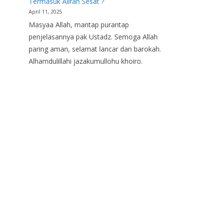
Termasuk Aliran Sesat ?
April 11, 2025
Masyaa Allah, mantap purantap
penjelasannya pak Ustadz. Semoga Allah
paring aman, selamat lancar dan barokah.
Alhamdulillahi jazakumullohu khoiro.