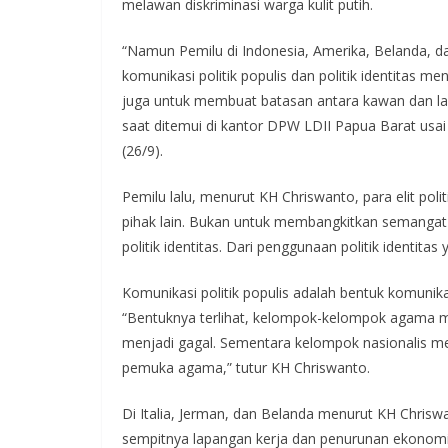
melawan diskriminasi warga kulit putih.
“Namun Pemilu di Indonesia, Amerika, Belanda, d
komunikasi politik populis dan politik identitas 
juga untuk membuat batasan antara kawan dan l
saat ditemui di kantor DPW LDII Papua Barat usa
(26/9).
Pemilu lalu, menurut KH Chriswanto, para elit pol
pihak lain. Bukan untuk membangkitkan semangat
politik identitas. Dari penggunaan politik identitas
Komunikasi politik populis adalah bentuk komunika
“Bentuknya terlihat, kelompok-kelompok agama me
menjadi gagal. Sementara kelompok nasionalis men
pemuka agama,” tutur KH Chriswanto.
Di Italia, Jerman, dan Belanda menurut KH Chrisw
sempitnya lapangan kerja dan penurunan ekonomi