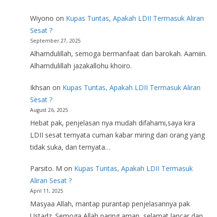
Wiyono
on
Kupas Tuntas, Apakah LDII Termasuk Aliran
Sesat ?
September 27, 2025
Alhamdulillah, semoga bermanfaat dan barokah. Aamiin.
Alhamdulillah jazakallohu khoiro.
Ikhsan
on
Kupas Tuntas, Apakah LDII Termasuk Aliran
Sesat ?
August 26, 2025
Hebat pak, penjelasan nya mudah difahami,saya kira
LDII sesat ternyata cuman kabar miring dari orang yang
tidak suka, dan ternyata…
Parsito. M
on
Kupas Tuntas, Apakah LDII Termasuk
Aliran Sesat ?
April 11, 2025
Masyaa Allah, mantap purantap penjelasannya pak
Ustadz. Semoga Allah paring aman, selamat lancar dan