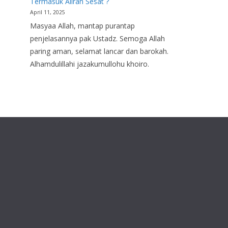
Termasuk Aliran Sesat ?
April 11, 2025
Masyaa Allah, mantap purantap
penjelasannya pak Ustadz. Semoga Allah
paring aman, selamat lancar dan barokah.
Alhamdulillahi jazakumullohu khoiro.