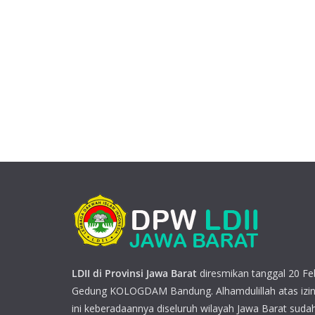
LDII di Provinsi Jawa Barat
diresmikan tanggal 20 Feb
Gedung KOLOGDAM Bandung. Alhamdulillah atas izin
ini keberadaannya diseluruh wilayah Jawa Barat sudah