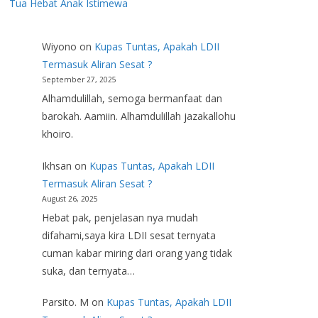
Tua Hebat Anak Istimewa
Wiyono
on
Kupas Tuntas, Apakah LDII
Termasuk Aliran Sesat ?
September 27, 2025
Alhamdulillah, semoga bermanfaat dan
barokah. Aamiin. Alhamdulillah jazakallohu
khoiro.
Ikhsan
on
Kupas Tuntas, Apakah LDII
Termasuk Aliran Sesat ?
August 26, 2025
Hebat pak, penjelasan nya mudah
difahami,saya kira LDII sesat ternyata
cuman kabar miring dari orang yang tidak
suka, dan ternyata…
Parsito. M
on
Kupas Tuntas, Apakah LDII