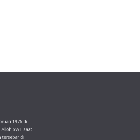
ruari 1976 di
 Alloh SWT saat
 tersebar di