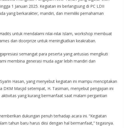
gga 1 Januari 2025. Kegiatan ini berlangsung di PC LDII
a yang berkarakter, mandiri, dan memiliki pemahaman
 Hadits untuk mendalami nilai-nilai Islam, workshop membuat
 games dan doorprize untuk meningkatkan keakraban.
apresiasi semangat para peserta yang antusias mengikuti
 kami membina generasi muda agar lebih mandiri dan
 Syai’in Hasan, yang menyebut kegiatan ini mampu menciptakan
a DKM Masjid setempat, H. Tasiman, menyebut pengajian ini
i aktivitas yang kurang bermanfaat saat malam pergantian
memberikan dukungan penuh terhadap acara ini. “Kegiatan
Malam tahun baru harus diisi dengan hal bermanfaat,” tegasnya.