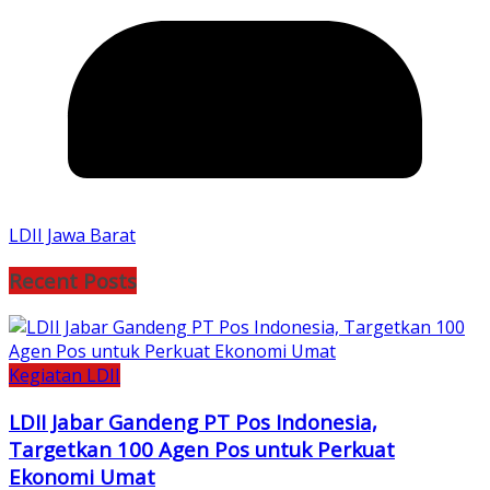
LDII Jawa Barat
Recent Posts
Kegiatan LDII
LDII Jabar Gandeng PT Pos Indonesia,
Targetkan 100 Agen Pos untuk Perkuat
Ekonomi Umat