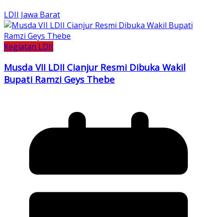
LDII Jawa Barat
Kegiatan LDII
Musda VII LDII Cianjur Resmi Dibuka Wakil
Bupati Ramzi Geys Thebe