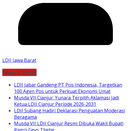
LDII Jawa Barat
Recent Posts
LDII Jabar Gandeng PT Pos Indonesia, Targetkan
100 Agen Pos untuk Perkuat Ekonomi Umat
Musda VII Cianjur: Yunara Terpilih Aklamasi Jadi
Ketua LDII Cianjur Periode 2026-2031
LDII Subang Hadiri Deklarasi Penguatan Moderasi
Beragama
Musda VII LDII Cianjur Resmi Dibuka Wakil Bupati
Ramzi Geys Thebe