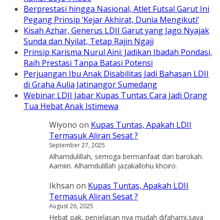
Berprestasi hingga Nasional, Atlet Futsal Garut Ini
Pegang Prinsip ‘Kejar Akhirat, Dunia Mengikuti’
Kisah Azhar, Generus LDII Garut yang Jago Nyajak
Sunda dan Nyilat, Tetap Rajin Ngaji
Prinsip Karisma Nurul Aini: Jadikan Ibadah Pondasi,
Raih Prestasi Tanpa Batasi Potensi
Perjuangan Ibu Anak Disabilitas Jadi Bahasan LDII
di Graha Aulia Jatinangor Sumedang
Webinar LDII Jabar Kupas Tuntas Cara Jadi Orang
Tua Hebat Anak Istimewa
Wiyono
on
Kupas Tuntas, Apakah LDII
Termasuk Aliran Sesat ?
September 27, 2025
Alhamdulillah, semoga bermanfaat dan barokah.
Aamiin. Alhamdulillah jazakallohu khoiro.
Ikhsan
on
Kupas Tuntas, Apakah LDII
Termasuk Aliran Sesat ?
August 26, 2025
Hebat pak, penjelasan nya mudah difahami,saya